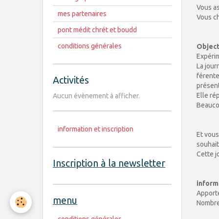
Vous as
mes partenaires
Vous ch
pont médit chrét et boudd
conditions générales
Object
Expérim
La jour
férente
Activités
présent
Elle ré
Aucun évènement à afficher.
Beaucou
information et inscription
Et vous
souhai
Cette j
Inscription à la newsletter
inform
Apporte
menu
Nombre