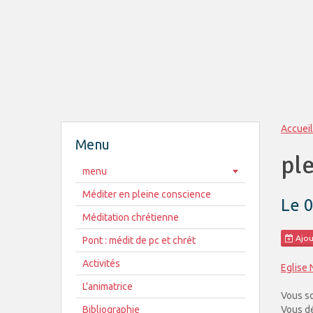
Accueil
Menu
pl
menu
Méditer en pleine conscience
Le 
Méditation chrétienne
Ajou
Pont : médit de pc et chrét
Activités
Eglise 
L'animatrice
Vous so
Bibliographie
Vous dé