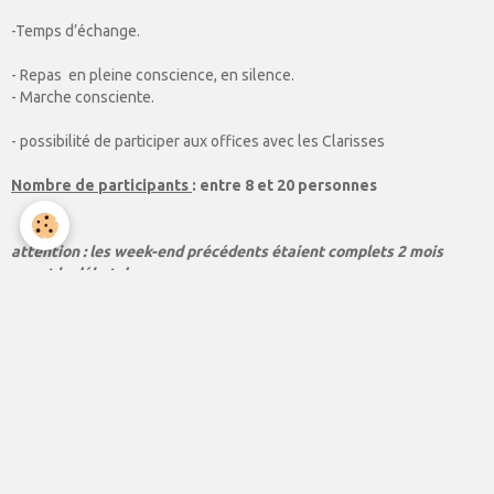
-Temps d’échange.
- Repas en pleine conscience, en silence.
- Marche consciente.
- possibilité de participer aux offices avec les Clarisses
Nombre de participants
: entre 8 et 20 personnes
attention : les week-end
précédents étaient complets 2 mois
avant le début du we
Pour adapter le week-end au point où vous êtes actuellement et à
vos attentes, un questionnaire confidentiel vous sera envoyé avant
le week-end.
Des personnes présentant des difficultés psychologiques ou
psychiatriques spécifiques désireuses de suivre ce week-end sont
invitées à en parler à l'animatrice et à leur thérapeute.